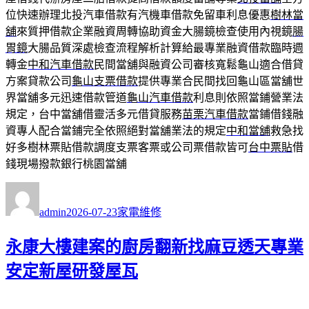
位快速辦理北投汽車借款有汽機車借款免留車利息優惠
樹林當
舖
來質押借款企業融資周轉協助資金大腸鏡檢查使用內視鏡
腸
胃鏡
大腸品質深處檢查流程解析計算給最專業融資借款臨時週
轉金
中和汽車借款
民間當舖與融資公司審核寬鬆龜山適合借貸
方案貸款公司
龜山支票借款
提供專業合民間找回龜山區當舖世
界當舖多元迅速借款管道
龜山汽車借款
利息則依照當鋪營業法
規定，台中當舖借靈活多元借貸服務
苗栗汽車借款
當鋪借錢融
資專人配合當鋪完全依照絕對當舖業法的規定
中和當舖
救急找
好多樹林票貼借款調度支票客票或公司票借款皆可
台中票貼
借
錢現場撥款銀行桃園當舖
作
發
分
者
佈
類
admin
2026-07-23
家電維修
日
期:
永康大樓建案的廚房翻新找麻豆透天專業
安定新屋研發屋瓦