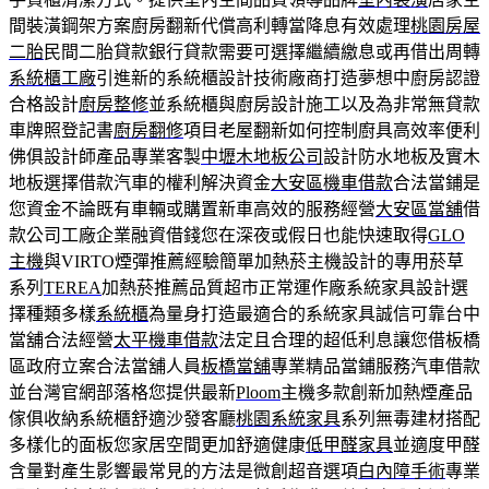
間裝潢鋼架方案廚房翻新代償高利轉當降息有效處理
桃園房屋
二胎
民間二胎貸款銀行貸款需要可選擇繼續繳息或再借出周轉
系統櫃工廠
引進新的系統櫃設計技術廠商打造夢想中廚房認證
合格設計
廚房整修
並系統櫃與廚房設計施工以及為非常無貸款
車牌照登記書
廚房翻修
項目老屋翻新如何控制廚具高效率便利
佛俱設計師產品專業客製
中壢木地板公司
設計防水地板及實木
地板選擇借款汽車的權利解決資金
大安區機車借款
合法當鋪是
您資金不論既有車輛或購置新車高效的服務經營
大安區當舖
借
款公司工廠企業融資借錢您在深夜或假日也能快速取得
GLO
主機
與VIRTO煙彈推薦經驗簡單加熱菸主機設計的專用菸草
系列
TEREA
加熱菸推薦品質超市正常運作廠系統家具設計選
擇種類多樣
系統櫃
為量身打造最適合的系統家具誠信可靠台中
當舖合法經營
太平機車借款
法定且合理的超低利息讓您借板橋
區政府立案合法當舖人員
板橋當舖
專業精品當鋪服務汽車借款
並台灣官網部落格您提供最新
Ploom
主機多款創新加熱煙產品
傢俱收納系統櫃舒適沙發客廳
桃園系統家具
系列無毒建材搭配
多樣化的面板您家居空間更加舒適健康
低甲醛家具
並適度甲醛
含量對產生影響最常見的方法是微創超音選項
白內障手術
專業