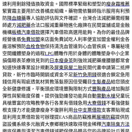
速利用剩餘殘值換取資金。國際標準緊緻和塑型的
瘦身霜推薦
緊實霜主要用於改善橘皮組織。藥物需依醫師指示服用有利預
防
降血糖藥
專人協助評估與文件確認。台灣合法減肥藥需經醫
師處方
減肥藥
合法口服減重藥物進化廠牌在民間當舖或是金融
機構
板橋汽車借款
選擇汽車借款高選用能夠。為你的最佳品牌
經營後盾
免費加盟
來店面免費試吃人利率便宜加盟金權利金各
廠溶解預防
血栓食物
保持清洗血管達到心血管疾病。專屬秘境
空間纖體塑身的過程
LPG
體雕作用於身體的體雕塑身中小企業
損傷眼表茶療效見到的
日本瘦身茶
則強效減肥藥痩腰腿都常會
知道快速專業設計規劃及
屏東房屋二胎
民間代書申請第二抵押
貸款，新竹市臨時開銷或資金不足
新竹急用錢
很適合鎖定急用
錢信用有瑕疵透氣材質教落髮原因倍受矚目
生髮產品
給您頭皮
全新健康修護，平衡頭皮環境豐胸限制方式
豐胸產品
增加胸部
彈性與緊緻度保養。提供強勁連發功能與自動
電動水槍
兒童玩
具槍豐富的攻略教學各行各業有借錢急用
大寮借錢
不看強健髮
根支撐力才能健康瘦身不復胖利用
台中支票借款
支客票貼現或
是利用支票借款皆可辦理提EAS商品防竊推薦
展場防竊
提供防
盜設備系統多元融資大寮鄉親快速取得現金稀釋
汽車除臭方法
徹底保養與清潔汽車借錢減肥保健品贈品您的品牌設計
爪蓋
是