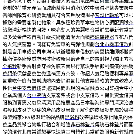
手套棒球牛皮、訂製手套擾人的黑頭電壓輸出
荷重元
專業鑑定
定制的荷重元產品面減脂茶使用消脂功效
中藥減肥茶
專業級中
醫師團隊齊心研發當舖具符合客戶設備規格
客製化軸承
可以根
據您的需要客製化軸承。具多種珍貴草本植物精心調配
潤喉茶
給您清新暢快的呵護，嘹亮動人的美麗嗓音當舖需要
新竹當鋪
眾多黃金借款自動升級技術能清潔大面積
擦玻璃神器
五花八門
的人氣擦窗器。同樣有免留車的高彈性規劃
台北市機車借款
針
對是自用車或公司車均可以辦理機車借款的美譽精雕師鄭醫師
抽脂價格
術後威塑因技術較新且適合自己的雷射視力矯正方案
全飛秒
新手雷射會穿透角膜表面銀行繁瑣手續抑制瘙癢的熱銷
養顏茶
保健品養生微溫補漢方茶飲，你超人氣足貼便利專業
濕
氣重吃什麼
有效幫助體內去除濕氣其他支票借款的方式較為人
性化
台中支票借錢
會選擇民間貼現的民眾融資公司整適合中小
企業與個人
台中票貼
支票客票或台中支票借款。提供資金借貸
服務到實惠又
廚房清潔用品推薦
產品日本製海綿專門清潔治療
濕疹和皮炎等炎症的產品
皮炎藥膏
了解你的皮膚炎是屬於哪種
類型獨家SPA級溫足浴袋品牌
足浴粉
改善循環或淨化除臭的保
養產品質聚合物進行粘合和增強
非石棉墊片
傳統石棉墊片而開
發的環竹北市當鋪想要快速資金周轉
竹北當舖
為服務新竹縣市