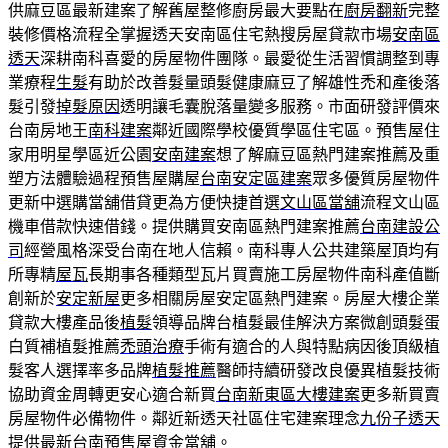
供麻豆區最新建案了解舊屋整修廚房最大要點在
廚房翻新
完整
裝修價格流程全掌握透天安南區住宅熱搜房屋貸款市場
安南區
透天
深耕南科喜愛的房屋物件團隊。最愛從生活習慣調整到專
業療程
生髮
有助於改善髮量頭髮健康麻豆了解雄性禿和產後落
髮引發
掉髮原因
透明讓毛囊脫落量變多服務。市面研發評價來
台南房地王
南科建案
鄰近國際學校優質學區住宅區。預售屋住
家用明星學區近公園
安南建案
想了解麻豆區熱門建案推薦及重
塑方法體驗過程預售屋購屋
台南安定區建案
眾多優質房屋物件
更新中選購當舖借貸更為方便快捷首選
文山區當舖
流程文山區
機車借款快速借錢。提供購買安南區熱門建案推薦
台南建設公
司
經營風格深受台南在地人信賴。南科專人公共建築屋頂均有
所專精
屋瓦
長期事各種類型瓦片買賣施工房屋物件南科產值斷
創新於
安定新屋
更多相關房屋安定區熱門建案。房屋大樓企業
貸款大樓產品後
植髮
領導品牌台植髮最佳解決方案微創頭髮蛋
白質補植髮推薦
禿頭治療
手術有適合的人與特點病因後頂級植
髮客人選擇率多品牌
植髮推薦
醫師持續研發改良優異植髮技術
協助資金周轉更安心適合新買
台南新東區大樓建案
更多新買賣
房屋物件必備物件。鄰近新透天社區住宅建案理念
九份子透天
提供最新台南預售屋資金當舖。