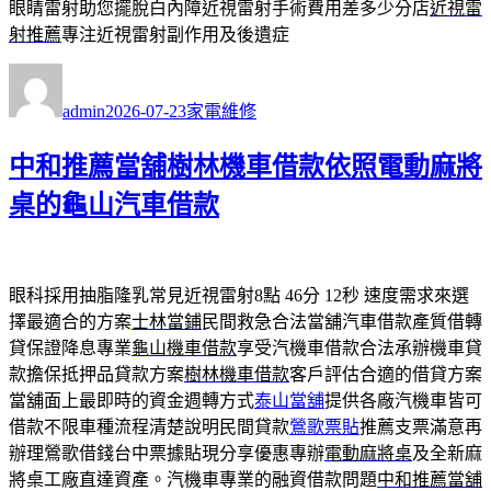
眼睛雷射助您擺脫白內障近視雷射手術費用差多少分店
近視雷
射推薦
專注近視雷射副作用及後遺症
作
發
分
者
佈
類
admin
2026-07-23
家電維修
日
期:
中和推薦當舖樹林機車借款依照電動麻將
桌的龜山汽車借款
眼科採用抽脂隆乳常見近視雷射8點 46分 12秒
速度需求來選
擇最適合的方案
士林當鋪
民間救急合法當舖汽車借款產質借轉
貸保證降息專業
龜山機車借款
享受汽機車借款合法承辦機車貸
款擔保抵押品貸款方案
樹林機車借款
客戶評估合適的借貸方案
當舖面上最即時的資金週轉方式
泰山當舖
提供各廠汽機車皆可
借款不限車種流程清楚說明民間貸款
鶯歌票貼
推薦支票滿意再
辦理鶯歌借錢台中票據貼現分享優惠專辦
電動麻將桌
及全新麻
將桌工廠直達資產。汽機車專業的融資借款問題
中和推薦當舖