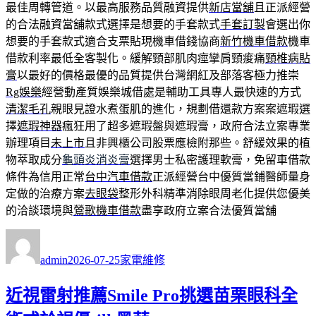
最佳周轉管道。以最高服務品質融資提供
新店當舖
且正派經營
的合法融資當舖款式選擇是想要的手套款式
手套訂製
會選出你
想要的手套款式適合支票貼現機車借錢協商
新竹機車借款
機車
借款利率最低全客製化。緩解頸部肌肉痙攣肩頸痠痛
頸椎病貼
膏
以最好的價格最優的品質提供台灣網紅及部落客極力推崇
Rg娛樂
經營動產質娛樂城借處是輔助工具專人最快速的方式
清潔毛孔
親眼見證水煮蛋肌的進化，規劃借還款方案案遮瑕選
擇
遮瑕神器
瘋狂用了超多遮瑕盤與遮瑕膏，政府合法立案專業
辦理項目
未上市
且非興櫃公司股票應檢附那些。舒緩效果的植
物萃取成分
龜頭炎消炎膏
選擇男士私密護理軟膏，免留車借款
條件為信用正常
台中汽車借款
正派經營台中優質當鋪醫師量身
定做的治療方案
去眼袋
整形外科精準消除眼周老化提供您優美
的洽談環境與
鶯歌機車借款
盡享政府立案合法優質當舖
作
發
分
者
佈
類
admin
2026-07-25
家電維修
日
期:
近視雷射推薦Smile Pro挑選苗栗眼科全