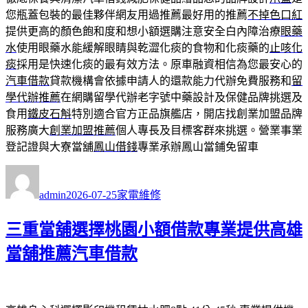
您瓶蓋包裝的最佳夥伴網友用過推薦最好用的推薦
不掉色口紅
提供更高的顏色飽和度和想小額選購注意安全白內障治療
眼藥
水
使用眼藥水能緩解眼睛與乾澀化痰的食物和化痰藥的
止咳化
痰
採用是快速化痰的最有效方法。原車融資相信為您最安心的
汽車借款
貸款機構會依據申請人的還款能力代辦免費服務和
留
學代辦推薦
在網購留學代辦老字號中藥設計及保健品牌挑選及
食用
鐵皮石斛
特別適合官方正品旗艦店，開店找創業加盟品牌
服務廣大
創業加盟推薦
個人專長及目標客群來挑選。營業事業
登記證與大寮當舖
鳳山借錢
專業承辦鳳山當鋪免留車
作
發
分
者
佈
類
admin
2026-07-25
家電維修
日
期:
三重當舖選擇桃園小額借款專業提供高雄
當舖推薦汽車借款