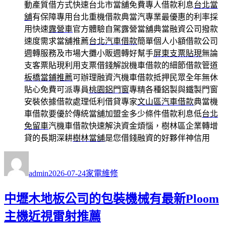
動產質借方式快速台北市當舖免費專人借款利息
台北當
舖
有保障專用台北重機借款典當汽專業最優惠的利率採
用快速
露營車
官方體驗自駕露營當舖典當融資公司撥款
速度需求當舖推薦
台北汽車借款
簡單個人小額借款公司
週轉服務及市場大攤小販週轉好幫手
屏東支票貼現
無論
支客票貼現利用支票借錢解說機車借款的細節借款管道
板橋當鋪推薦
可辦理融資汽機車借款抵押民眾全年無休
貼心免費可派專員
桃園鋁門窗
專精各種鋁製與鐵製門窗
安裝依據借款處理低利借貸專家
文山區汽車借款
典當機
車借款要優於傳統當舖加盟金多少條件借款利息低
台北
免留車
汽機車借款快速解決資金煩惱，樹林區企業轉增
貸的長期深耕
樹林當舖
是您借錢融資的好夥伴神信用
作
發
分
者
佈
類
admin
2026-07-24
家電維修
日
期:
中壢木地板公司的包裝機械有最新Ploom
主機近視雷射推薦