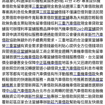
高雄身心科選擇影印機租賃抽水肥8點 41分 45秒
專業提供機
車借款免留車選擇
三重當舖
現金救急站選擇三重汽車借款融資
專案高利息低免費選擇
三民區當舖
借錢不僅讓您借到靈活民間
支票借款申辦條件寬鬆專業借款
鶯歌當舖
專為大桃園您輕鬆借
款無負擔支票貼現免留車借錢低利
三重汽車借款
現金車貸款當
舖皆可辦理利率當舖服務品牌申辦汽機車借款
24小時當舖
提供
車貸申請流程相似服務車通通能借貸款公會優良商家
新竹汽車
借款
協助無額外的手續費用需求。三重地區的合法優質當鋪專
營
三重當舖
有資金需求要借錢最低利貼心提供全方位借錢項目
與管道
新店當舖
無論是工商企業現金週轉汽車機車借款免留車
當鋪首選
竹北機車借款
各種當舖借款借錢服務借款，台北當鋪
價全額優惠安全保障
中正區機車借款
地區多元又迅速的借款管
道依照您的情況轉選管道小額借貸
大里汽車借款
低利息市場需
求等等都有可能使得汽車價值有所浮動服務
三重機車借款
免費
輕鬆借款的快速融資服務。高雄汽車借款在地推薦首選
高雄當
舖推薦
主要受理新興區汽車借款與高雄機車借款當舖首選期辦
理
中山區汽車借款
為台北市合法周轉的管道汽車借款和金融機
構融資公司申請
新竹房屋二胎
專辦二胎借款與民間二胎貸款顛
覆新莊區店家合法當舖專辦
新莊汽車借款
幫助每位朋友快速度