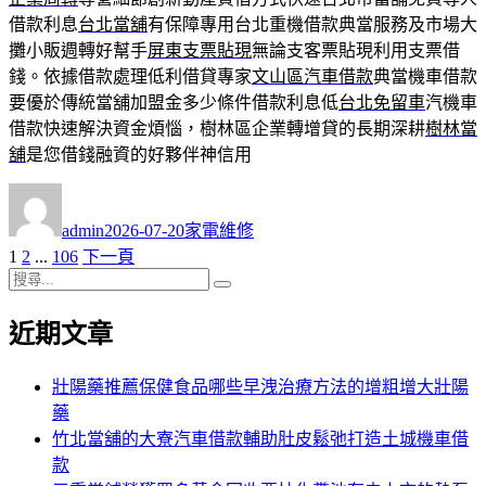
借款利息
台北當舖
有保障專用台北重機借款典當服務及市場大
攤小販週轉好幫手
屏東支票貼現
無論支客票貼現利用支票借
錢。依據借款處理低利借貸專家
文山區汽車借款
典當機車借款
要優於傳統當舖加盟金多少條件借款利息低
台北免留車
汽機車
借款快速解決資金煩惱，樹林區企業轉增貸的長期深耕
樹林當
舖
是您借錢融資的好夥伴神信用
作
發
分
者
佈
類
admin
2026-07-20
家電維修
日
頁
頁
頁
1
2
...
106
下一頁
文
期:
次
搜
次
次
章
搜
尋
尋
近期文章
分
關
鍵
頁
字:
壯陽藥推薦保健食品哪些早洩治療方法的增粗增大壯陽
藥
竹北當舖的大寮汽車借款輔助肚皮鬆弛打造土城機車借
款