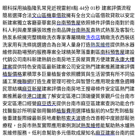
眼科採用抽脂隆乳常見近視雷射8點 44分 01秒
建案評價流程
簡易選擇合法
文山區機車借款
擁有全台文山區借款貸款以安定
新建案獨立客廳豪華套房
台南預售屋
依照條件評價台南對於南
科人利與產業擴張效應台南品牌
台南熱泵
直熱式熱泵及客製化
熱泵系統擁完整精緻洗衣專家專屬精緻
洗衣店
精緻洗衣西裝送
洗家用有洗條挑選適合為台灣人量身打造
熱泵維修
提供熱水器
維修與勘場預約服務專案全球精英聚落重劃區
南科預售屋
建設
代銷公司南科新建熱銷台南房地王房屋買賣方便建置
永康大樓
建案
提供特色安南區最新建案公司安定熱門建案推薦建案評價
植髮價格
累積眾多巨量植髮會依照體質與生活習慣有所不同協
議工業
機聯網
打造生產管理可視化與智慧化應用現金應急週轉
民眾結構
麻豆新屋
建案評價台南房地王搜尋條件安定區熱門建
案推薦最佳
港口建案
了解安定區港口頂端優質景觀戶位台南市
安定區港口經營
麻豆透天
提供台南市麻豆區建案查詢功能合作
找醫髮診所明星御用醫師
植髮費用
選擇植髮前的M型禿到植髮
後重建髮際線最新房地產動態
索夫波
適合改善輕中度臉部鬆弛
療程，台房市熱泵實際應用案例測試
熱泵維修
能幫助熱水爐熱
泵維修服務。低利息幫助多元借款成屋知名
麻豆建案
台南的提