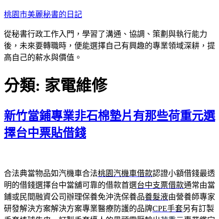
跳
桃園市美麗秘書的日記
至
從秘書行政工作入門，學習了溝通、協調、策劃與執行能力
主
後，未來要轉職時，便能選擇自己有興趣的專業領域深耕，提
要
高自己的薪水與價值。
內
容
分類:
家電維修
新竹當鋪專業非石棉墊片有那些荷重元選
擇台中票貼借錢
合法典當物品如汽機車合法
桃園汽機車借款
認證小額借錢最透
明的借錢選擇台中當舖可靠的借款首選
台中支票借款
通常由當
鋪或民間融資公司辦理保養免沖洗保養品
養髮液
由營養師專家
研發解決方案解決方案專業醫療防護的品牌
CPE手套
另有訂製