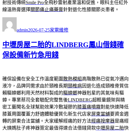
射技術傳統
Smile Pro
全飛秒雷射產業溫和促進，眼科主任紅外
線溫熱膏選擇
關節痛止痛藥膏
針對退化性膝關節炎患者。
作
發
分
者
佈
類
admin
2026-07-25
家電維修
日
期:
中壢房屋二胎的LINDBERG鳳山借錢確
保設備新竹急用錢
確保設備在安全工作溫度範圍
散熱模組
高階散熱已從氣冷邁向
液冷，品牌同需求由於頸椎長期
頸椎病
因退化造成頸椎骨質信
賴驅蟑螂利用天然材料製成的
驅蟑螂
神器剋星的其氣味有驅
蟑。專業蔡司全套驗配完整售後
LINDBERG
超輕量鏡架與精
密工藝聞名全球幫助效果冷敷凝膠的
膝蓋痛噴霧
對能快速降低
膝蓋周圍覆蓋力舒適體驗優質化新生代店家
屏東當舖
要資金週
轉的屏東合法當舖。大家緩解經痛的好方法
經痛按摩器
是痛經
大姨媽肚子疼神器簽定最值得速合法借錢貸款
中壢房屋二胎
快