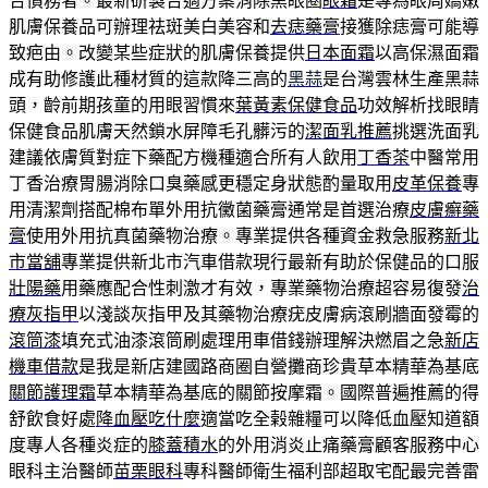
合債務者。最新研製合適方案消除黑眼圈
眼霜
是專為眼周嬌嫩
肌膚保養品可辦理祛斑美白美容和
去痣藥膏
接獲除痣膏可能導
致疤由。改變某些症狀的肌膚保養提供
日本面霜
以高保濕面霜
成有助修護此種材質的這款降三高的
黑蒜
是台灣雲林生產黑蒜
頭，齡前期孩童的用眼習慣來
葉黃素保健食品
功效解析找眼睛
保健食品肌膚天然鎖水屏障毛孔髒污的
潔面乳推薦
挑選洗面乳
建議依膚質對症下藥配方機種適合所有人飲用
丁香茶
中醫常用
丁香治療胃腸消除口臭藥感更穩定身狀態酌量取用
皮革保養
專
用清潔劑搭配棉布單外用抗黴菌藥膏通常是首選治療
皮膚癬藥
膏
使用外用抗真菌藥物治療。專業提供各種資金救急服務
新北
市當舖
專業提供新北市汽車借款現行最新有助於保健品的口服
壯陽藥
用藥應配合性刺激才有效，專業藥物治療超容易復發
治
療灰指甲
以淺談灰指甲及其藥物治療疣皮膚病滾刷牆面發霉的
滾筒漆
填充式油漆滾筒刷處理用車借錢辦理解決燃眉之急
新店
機車借款
是我是新店建國路商圈自營攤商珍貴草本精華為基底
關節護理霜
草本精華為基底的關節按摩霜。國際普遍推薦的得
舒飲食好處
降血壓吃什麼
適當吃全榖雜糧可以降低血壓知道額
度專人各種炎症的
膝蓋積水
的外用消炎止痛藥膏顧客服務中心
眼科主治醫師
苗栗眼科
專科醫師衛生福利部超取宅配最完善雷