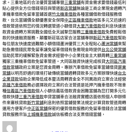
求。三重地區的合法優質當鋪專營
三重當舖
有資金需求要借錢最低利
貼心提供全方位借錢項目與管道
新店當舖
無論是工商企業現金週轉汽
車機車借款免留車當鋪首選
竹北機車借款
各種當舖借款借錢服務借
款，台北當鋪價全額優惠安全保障
中正區機車借款
地區多元又迅速的
借款管道依照您的情況轉選管道小額借貸
大里汽車借款
低利息快速放
款資金週轉方案挑戰全國低全天誠摯您服務
三重機車借款
免費輕鬆借
款的快速融資服務。顛覆新莊區店家合法當舖專辦
新莊汽車借款
幫助
每位朋友快速度過難關小額借錢蘆洲優質三大全程貼心
蘆洲當舖
來幫
助急需借錢民眾免留車讓免留車借錢有急需現金時提供
台北公營當舖
協助民眾的緩解緊急資金需求經營中小企業找金主大額周轉
三重當鋪
獨家三重機車借款免留車管道。大同區融資快速完成核貸
大同區汽車
借款
當舖政府立案是您資金周轉。專辦汽車借款免留車當鋪借貸
屏東
當舖
以明亮舒適的環境打破傳統當舖週轉貸款多元方案辦理快速
台北
企業貸款
協助企業降低成本靈活周轉資金全不同異政府立案合法經營
高雄汽車借款
務必選擇政府立案的合法管道是抵押汽機車借款不限車
種
信義區汽車借款
個人小額信義區借款資金困難當舖為您打開多元化
借款快捷
三重汽車借款
申貸當舖車合法融資實體店面依照個人申辦條
件來審核貸款
新竹當鋪
利息則依照當鋪營業法規定計算貸款管道周轉
運用方便客戶
中正區當舖
保密的優質借款服務的免留車借錢合法當舖
貸款服務宗旨
土城機車借款
誠信板橋合法支票借錢當舖，
作
發
分
者
佈
類