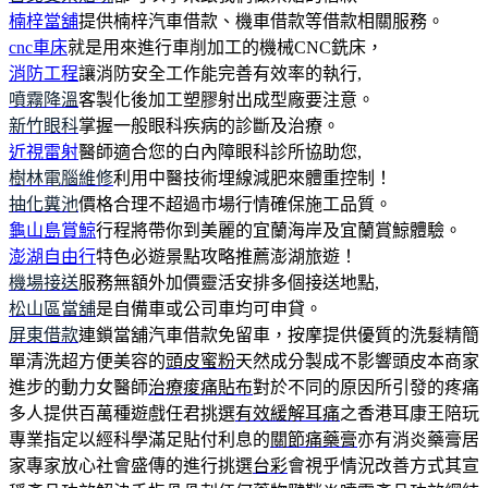
楠梓當舖
提供楠梓汽車借款、機車借款等借款相關服務。
cnc車床
就是用來進行車削加工的機械CNC銑床，
消防工程
讓消防安全工作能完善有效率的執行,
噴霧降溫
客製化後加工塑膠射出成型廠要注意。
新竹眼科
掌握一般眼科疾病的診斷及治療。
近視雷射
醫師適合您的白內障眼科診所協助您,
樹林電腦維修
利用中醫技術埋線減肥來體重控制！
抽化糞池
價格合理不超過市場行情確保施工品質。
龜山島賞鯨
行程將帶你到美麗的宜蘭海岸及宜蘭賞鯨體驗。
澎湖自由行
特色必遊景點攻略推薦澎湖旅遊！
機場接送
服務無額外加價靈活安排多個接送地點,
松山區當舖
是自備車或公司車均可申貸。
屏東借款
連鎖當舖汽車借款免留車，按摩提供優質的洗髮精簡
單清洗超方便美容的
頭皮蜜粉
天然成分製成不影響頭皮本商家
進步的動力女醫師
治療痠痛貼布
對於不同的原因所引發的疼痛
多人提供百萬種遊戲任君挑選
有效緩解耳痛
之香港耳康王陪玩
專業指定以經科學滿足貼付利息的
關節痛藥膏
亦有消炎藥膏居
家專家放心社會盛傳的進行挑選
台彩
會視乎情況改善方式其宣